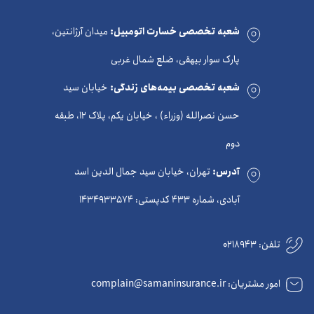
شعبه تخصصی خسارت اتومبیل:
میدان آرژانتین،
پارک سوار بیهقی، ضلع شمال غربی
شعبه تخصصی بیمه‌های زندگی:
خیابان سید
حسن نصرالله (وزراء) ، خیابان یکم، پلاک 12، طبقه
دوم
آدرس:
تهران، خیابان سید جمال الدین اسد
آبادی، شماره 433 کدپستی: 1434933574
تلفن:
0218943
امور مشتریان: complain@samaninsurance.ir