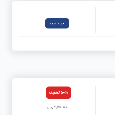
خرید بیمه
50% تخفیف
7,150,000 ریال