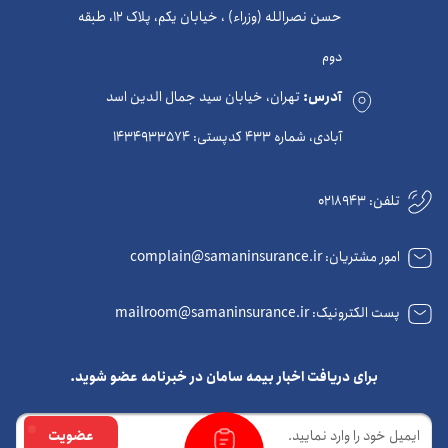
حسن نصرالله (وزراء) ، خیابان یکم، پلاک 12، طبقه
دوم
آدرس:
تهران، خیابان سید جمال الدین اسد
آبادی، شماره 433 کدپستی: 1434933574
تلفن:
0218943
امور مشتریان: complain@samaninsurance.ir
پست الکترونیک: mailroom@samaninsurance.ir
برای دریافت اخبار بیمه سامان در خبرنامه عضو شوید.
ایمیل
عضویت