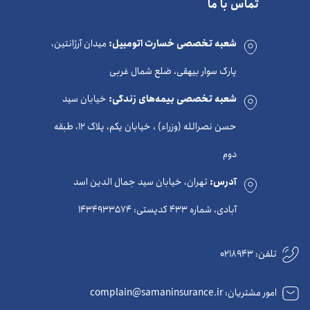
تماس با ما
شعبه تخصصی خسارت اتومبیل:
میدان آرژانتین،
پارک سوار بیهقی، ضلع شمال غربی
شعبه تخصصی بیمه‌های زندگی:
خیابان سید
حسن نصرالله (وزراء) ، خیابان یکم، پلاک 12، طبقه
دوم
آدرس:
تهران، خیابان سید جمال الدین اسد
آبادی، شماره 433 کدپستی: 1434933574
تلفن:
0218943
امور مشتریان: complain@samaninsurance.ir