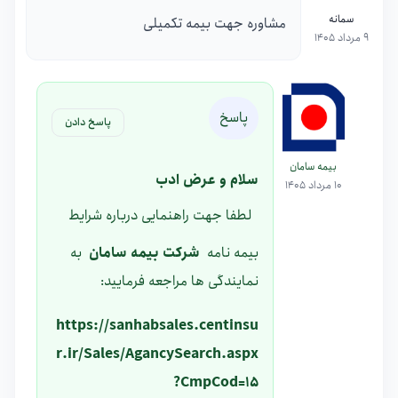
سمانه
مشاوره جهت بیمه تکمیلی
9 مرداد 1405
پاسخ
پاسخ دادن
بیمه سامان
سلام و عرض ادب
10 مرداد 1405
لطفا جهت راهنمایی درباره شرایط
بیمه نامه
شرکت بیمه سامان
به
نمایندگی ها مراجعه فرمایید:
https://sanhabsales.centinsu
r.ir/Sales/AgancySearch.aspx
?CmpCod=15