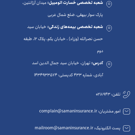
شعبه تخصصی خسارت اتومبیل:
میدان آرژانتین،
پارک سوار بیهقی، ضلع شمال غربی
شعبه تخصصی بیمه‌های زندگی:
خیابان سید
حسن نصرالله (وزراء) ، خیابان یکم، پلاک 12، طبقه
دوم
آدرس:
تهران، خیابان سید جمال الدین اسد
آبادی، شماره 433 کدپستی: 1434933574
تلفن:
0218943
امور مشتریان: complain@samaninsurance.ir
پست الکترونیک: mailroom@samaninsurance.ir