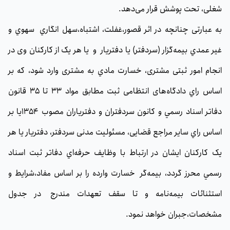
شغلی، تحت پوشش قرار می‌دهد.
به عبارتی چنانچه در اثر قصور،غفلت، اشتباه،سهل انگاري سهوي و
غير عمدي بيمه‌گزار (سردفتر) یا دفتريار و يا هر يک از کارکنان وی در
انجام امور ثبتی مشتری، خسارت مادي به مشتری وارد شود، که بر
اساس راي دادگاه‏‌های انتظامی ثبت مطابق مواد 33 تا 35 قانون
دفاتر اسناد رسمي و کانون سردفتران و دفترياران مصوب 1354يا بر
اساس راي ساير مراجع قضايی، مسئوليت مدنی سردفتر، دفتريار يا هر
يک کارکنان ايشان در ارتباط با وظايف حرفه‌اي دفاتر ثبت اسناد
رسمي محرز گردد، بیمه‌گر خسارت وارده را بر اساس مفاد،شرايط و
استثنائات بيمه‏‌نامه و تا سقف تعهدات مندرج در جدول
مشخصات،جبران خواهد نمود.