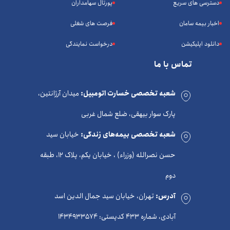
دسترسی های سریع
پورتال سهامداران
اخبار بیمه سامان
فرصت های شغلی
دانلود اپلیکیشن
درخواست نمایندگی
تماس با ما
شعبه تخصصی خسارت اتومبیل:
میدان آرژانتین،
پارک سوار بیهقی، ضلع شمال غربی
شعبه تخصصی بیمه‌های زندگی:
خیابان سید
حسن نصرالله (وزراء) ، خیابان یکم، پلاک 12، طبقه
دوم
آدرس:
تهران، خیابان سید جمال الدین اسد
آبادی، شماره 433 کدپستی: 1434933574