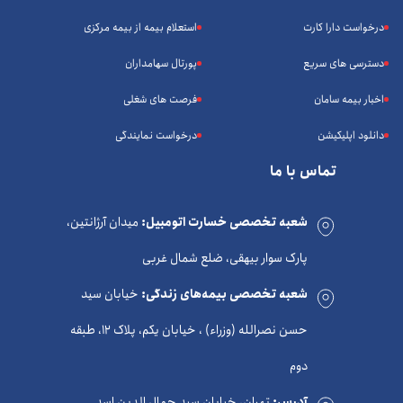
درخواست دارا کارت
استعلام بیمه از بیمه مرکزی
دسترسی های سریع
پورتال سهامداران
اخبار بیمه سامان
فرصت های شغلی
دانلود اپلیکیشن
درخواست نمایندگی
تماس با ما
شعبه تخصصی خسارت اتومبیل:
میدان آرژانتین،
پارک سوار بیهقی، ضلع شمال غربی
شعبه تخصصی بیمه‌های زندگی:
خیابان سید
حسن نصرالله (وزراء) ، خیابان یکم، پلاک 12، طبقه
دوم
آدرس:
تهران، خیابان سید جمال الدین اسد