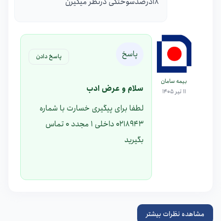
18درصدسوختگی درنظر میگیرن
پاسخ
پاسخ دادن
بیمه سامان
سلام و عرض ادب
11 تیر 1405
لطفا برای پیگیری خسارت با شماره
0218943 داخلی 1 مجدد 0 تماس
بگیرید
مشاهده نظرات بیشتر