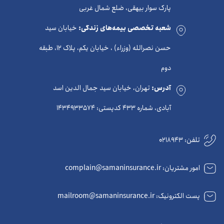
پارک سوار بیهقی، ضلع شمال غربی
شعبه تخصصی بیمه‌های زندگی:
خیابان سید
حسن نصرالله (وزراء) ، خیابان یکم، پلاک 12، طبقه
دوم
آدرس:
تهران، خیابان سید جمال الدین اسد
آبادی، شماره 433 کدپستی: 1434933574
تلفن:
0218943
امور مشتریان: complain@samaninsurance.ir
پست الکترونیک: mailroom@samaninsurance.ir