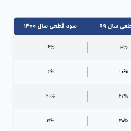
ی سال 99
سود قطعی سال 1400
16%
18%
16%
20%
20%
27%
21%
30%