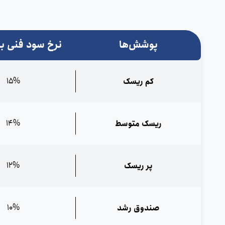
پوشش‌ها
نرخ سود فنی ب
15%
کم ریسک
14%
ریسک متوسط
12%
پر ریسک
10%
صندوق رشد