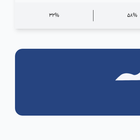
32%
58%