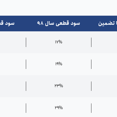
ا تضمین
سود قطعی سال 98
سود قطع
17%
19%
23%
29%