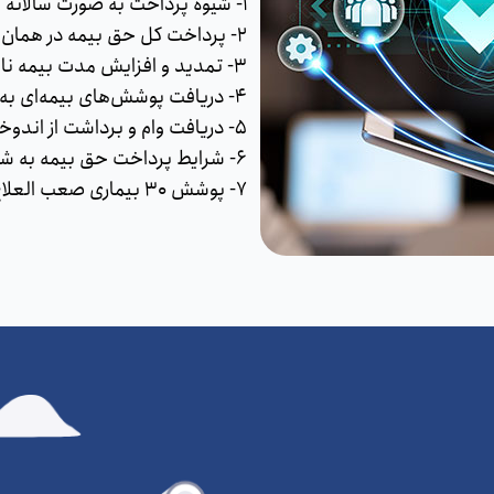
1- شیوه پرداخت به صورت سالانه
2- پرداخت کل حق بیمه در همان سال اول
3- تمدید و افزایش مدت بیمه نامه تا 80 سالگی
4- دریافت پوشش‌های بیمه‌ای به انتخاب بیمه‌گزار
5- دریافت وام و برداشت از اندوخته از سال دوم به بعد
6- شرایط پرداخت حق بیمه به شکل 5، 10، 15 و 20 سال
7- پوشش 30 بیماری صعب العلاج در قالب طرح امراض ممتاز