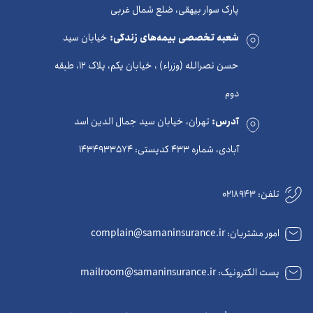
پارک سوار بیهقی، ضلع شمال غربی
شعبه تخصصی بیمه‌های زندگی:
خیابان سید
حسن نصرالله (وزراء) ، خیابان یکم، پلاک 12، طبقه
دوم
آدرس:
تهران، خیابان سید جمال الدین اسد
آبادی، شماره 433 کدپستی: 1434933574
تلفن:
0218943
امور مشتریان: complain@samaninsurance.ir
پست الکترونیک: mailroom@samaninsurance.ir