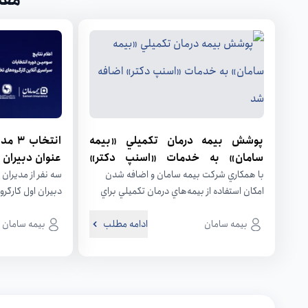
مقا
پوشش بيمه درمان تكميلي «بيمه
انتخا
سامان» به خدمات «اسنپ‌ دكتر»
عنوان دبیران 
اضافه شد
بیمه‌گران ایران
با همكاري شركت بيمه سامان و اضافه شدن
سه نفر از مدیران
امكان استفاده از بيمه‌هاي درمان تكميلي براي
دبیران اول کارگرو
مشاوره پزشكي در «اسنپ ‌دكتر»،...
انتخاب شدند.به گ
بیمه سامان
ادامه مطلب
بیمه سامان