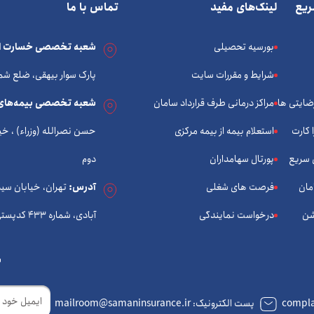
یع
لینک‌های مفید
تماس با ما
بورسیه تحصیلی
شعبه تخصصی خسارت ات
شرایط و مقررات سایت
پارک سوار بیهقی، ضلع شم
رضایتی ها
مراکز درمانی طرف قرارداد سامان
شعبه تخصصی بیمه‌های
 کارت
استعلام بیمه از بیمه مرکزی
 سریع
پورتال سهامداران
دوم
مان
فرصت های شغلی
آدرس:
تهران، خیابان سی
شن
درخواست نمایندگی
آبادی، شماره 433 کدپستی: 1434933574
ب
ایمیل
پست الکترونیک: mailroom@samaninsurance.ir