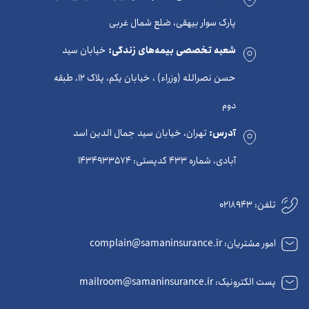
پارک سوار بیهقی، ضلع شمال غربی
شعبه تخصصی بیمه‌های زندگی:
خیابان سید
حسن نصرالله (وزراء) ، خیابان یکم، پلاک 12، طبقه
دوم
آدرس:
تهران، خیابان سید جمال الدین اسد
آبادی، شماره 433 کدپستی: 1434933574
تلفن:
0218943
امور مشتریان: complain@samaninsurance.ir
پست الکترونیک: mailroom@samaninsurance.ir