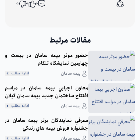
0
0
0
اشتراک گذاری
مقالات مرتبط
حضور موثر بيمه سامان در بيست و
چهارمين نمايشگاه تلكام
بیمه سامان
ادامه مطلب
معاون اجرايي بيمه سامان در مراسم
افتتاح ساختمان جديد بيمه سامان گيلان
در رشت : بالا بودن ضريب نفوذ بيمه در
بیمه سامان
ادامه مطلب
گيلان نشان از پتانسيل بالاي اقتصادي
اين استان دارد
معرفي نمايندگان برتر بيمه سامان در
جشنواره فروش بيمه هاي زندگي
بیمه سامان
ادامه مطلب