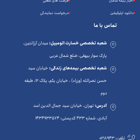
اخبار بیمه سامان
فرصت های شغلی
دانلود اپلیکیشن
درخواست نمایندگی
تماس با ما
شعبه تخصصی خسارت اتومبیل:
میدان آرژانتین،
پارک سوار بیهقی، ضلع شمال غربی
شعبه تخصصی بیمه‌های زندگی:
خیابان سید
حسن نصرالله (وزراء) ، خیابان یکم، پلاک 12، طبقه
دوم
آدرس:
تهران، خیابان سید جمال الدین اسد
آبادی، شماره 433 کدپستی: 1434933574
تلفن:
0218943