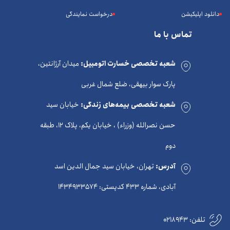
دانلود اپلیکیشن
درخواست نمایندگی
تماس با ما
شعبه تخصصی خسارت اتومبیل:
میدان آرژانتین،
پارک سوار بیهقی، ضلع شمال غربی
شعبه تخصصی بیمه‌های زندگی:
خیابان سید
حسن نصرالله (وزراء) ، خیابان یکم، پلاک 12، طبقه
دوم
آدرس:
تهران، خیابان سید جمال الدین اسد
آبادی، شماره 433 کدپستی: 1434933574
تلفن:
0218943