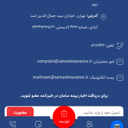
دوم
آدرس:
تهران، خیابان سید جمال الدین اسد
آبادی، شماره 433 کدپستی: 1434933574
تلفن:
0218943
امور مشتریان: complain@samaninsurance.ir
پست الکترونیک: mailroom@samaninsurance.ir
برای دریافت اخبار بیمه سامان در خبرنامه عضو شوید.
ایمیل
عضویت
انواع بیمه