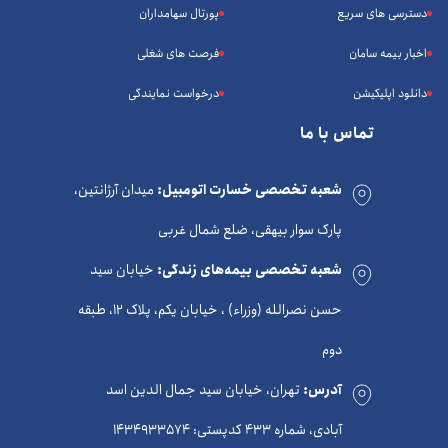
دسترسی های سریع
پورتال سهامداران
اخبار بیمه سامان
فرصت های شغلی
دانلود اپلیکیشن
درخواست نمایندگی
تماس با ما
شعبه تخصصی خسارت اتومبیل:
میدان آرژانتین،
پارک سوار بیهقی، ضلع شمال غربی
شعبه تخصصی بیمه‌های زندگی:
خیابان سید
حسن نصرالله (وزراء) ، خیابان یکم، پلاک 12، طبقه
دوم
آدرس:
تهران، خیابان سید جمال الدین اسد
آبادی، شماره 433 کدپستی: 1434933574