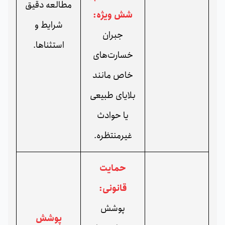
مطالعه دقیق
شش ویژه:
شرایط و
جبران
استثناها.
خسارت‌های
خاص مانند
بلایای طبیعی
یا حوادث
غیرمنتظره.
حمایت
قانونی:
پوشش
پوشش