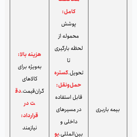
کامل:
پوشش
محموله از
لحظه بارگیری
هزینه بالا:
تا
به‌ویژه برای
تحویل.
گستره
کالاهای
حمل‌ونقل:
گران‌قیمت.
دق
قابل استفاده
ت در
بیمه باربری
در مسیرهای
قرارداد:
داخلی و
نیازمند
بین‌المللی.
پو