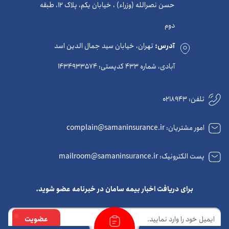
حسن نصرالله (وزراء) ، خیابان یکم، پلاک 12، طبقه
دوم
آدرس:
تهران، خیابان سید جمال الدین اسد
آبادی، شماره 433 کدپستی: 1434933574
تلفن:
0218943
امور مشتریان: complain@samaninsurance.ir
پست الکترونیک: mailroom@samaninsurance.ir
برای دریافت اخبار بیمه سامان در خبرنامه عضو شوید.
ایمیل
عضویت