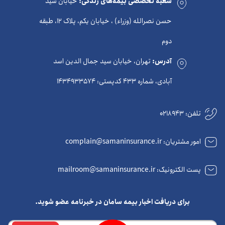
شعبه تخصصی بیمه‌های زندگی:
خیابان سید
حسن نصرالله (وزراء) ، خیابان یکم، پلاک 12، طبقه
دوم
آدرس:
تهران، خیابان سید جمال الدین اسد
آبادی، شماره 433 کدپستی: 1434933574
تلفن:
0218943
امور مشتریان: complain@samaninsurance.ir
پست الکترونیک: mailroom@samaninsurance.ir
برای دریافت اخبار بیمه سامان در خبرنامه عضو شوید.