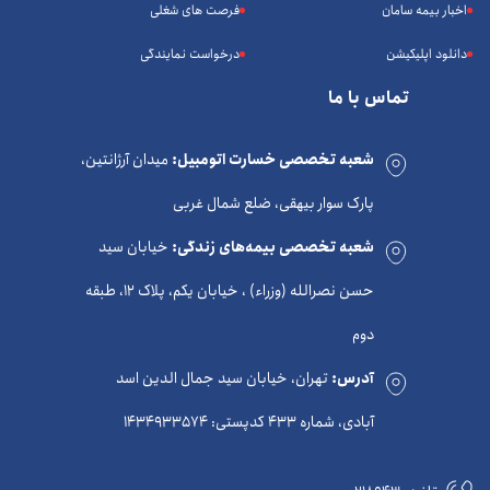
اخبار بیمه سامان
فرصت های شغلی
دانلود اپلیکیشن
درخواست نمایندگی
تماس با ما
شعبه تخصصی خسارت اتومبیل:
میدان آرژانتین،
پارک سوار بیهقی، ضلع شمال غربی
شعبه تخصصی بیمه‌های زندگی:
خیابان سید
حسن نصرالله (وزراء) ، خیابان یکم، پلاک 12، طبقه
دوم
آدرس:
تهران، خیابان سید جمال الدین اسد
آبادی، شماره 433 کدپستی: 1434933574