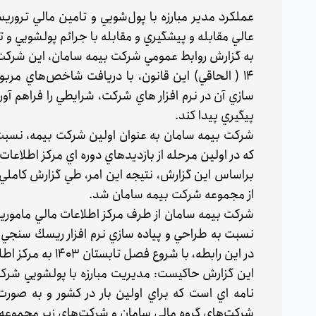
عملكرد مدير مبارزه با پول‌شويي و تامين مالي ترو
عالي مقابله و پيشگيري و مقابله با جرائم پولشويي و ت
به گزارش روابط عمومي شركت بيمه سامان، اين شركت در
14 ( الحاقي) اين قانون، با دريافت شاخص‌هاي مر
سازي آن در نرم افزار هاي شركت، شرايطي را فراهم آ
پيگيري پيدا كند.
شركت بيمه سامان به عنوان اولين شركت بيمه، نسبت به
كه در اولين مرحله از بازديدهاي دوره اي مركز اطلاعات
براساس اين گزارش، نتيجه اين امر، طي گزارش كاملي با
از مجموعه شركت بيمه سامان شد.
شركت بيمه سامان از طرف مركز اطلاعات مالي ماموريت 
نسبت به طراحي و پياده سازي نرم افزار ريسك سنجي م
در اين رابطه، با شروع فصل تابستان 1403 به مركز اطلاعات مالي ارائه مي كند.
اين گزارش حاكيست: مديريت مبارزه با پولشويي شركت
نامه اي است كه براي اولين بار در كشور و به صورت 
شركت‌هاي گروه مالي سامان و شركت‌هاي زير مجموعه آن