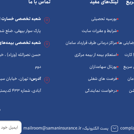
یع
لینک‌های مفید
تماس با ما
بورسیه تحصیلی
شعبه تخصصی خسارت ات
شرایط و مقررات سایت
پارک سوار بیهقی، ضلع شم
رضایتی ها
مراکز درمانی طرف قرارداد سامان
شعبه تخصصی بیمه‌های
 کارت
استعلام بیمه از بیمه مرکزی
 سریع
پورتال سهامداران
دوم
مان
فرصت های شغلی
آدرس:
تهران، خیابان سی
شن
درخواست نمایندگی
آبادی، شماره 433 کدپستی: 1434933574
ب
ایمیل
پست الکترونیک: mailroom@samaninsurance.ir