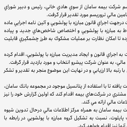
ريسم شركت بيمه سامان از سوي هادي خاني، رئيس و دبير شوراي
امين مالي تروريسم مورد تقدير قرار گرفت.
جهت اجراي قانون مبارزه با پولشويي و آئين نامه اجرايي ماده
بوط به مبارزه با پولشويي و اختصاص شاخص‌هاي جديد و پياده
ورده تا امكان نظارت بر عمليات مشكوك به طرز چشمگيري قابليت
 اجراي قانون و ايجاد مديريت مبارزه با پولشويي، اقدام كرده
 مالي، به عنوان شركت پيشرو انتخاب و مورد بازديد قرار گرفت.
 رتبه بالا ارزيابي و در نهايت اين موضوع منجر به تقدير و تشكر
يافته تا با استفاده از پتانسيل موجود در مجموعه بانك سامان،
شتري در شركت‌هاي بيمه اقدام كند كه اولين گزارش خود را نيز
 بيمه سامان به همراه مركز اطلاعات مالي درحال تدوين شيوه
پايلوت، نسبت به تشكيل گروه مبارزه با پولشويي در رابطه با
ها نيز اقدام خواهد كرد.