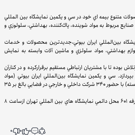
ات متنوع بيمه اي خود در سي‌ و يكمين نمايشگاه بين‌ المللي
ي صنايع مربوط به مواد شوينده، پاك‌كننده، بهداشتي، سلولوزي و
شگاه بين‌المللي ايران بيوتي،جديدترين محصولات و خدمات
وازم بهداشتي، مواد سلولزي و ماشين آلات وابسته به نمايش
ش بوده تا با مشتريان ارتباطي مستقيم برقراركرده و در كنارآن
دازد. سي و يكمين نمايشگاه بين‌المللي ايران بيوتي (مواد
شوينده، آرايشي، بهداشتي، سلولزي و ماشين آلات وابسته) با حضور ۳۴۰ شركت داخلي و خارجي در فضايي بالغ بر ۳۵
شركت بيمه سامان در كنار بانك سامان در سالن 6 غرفه 601 محل دائمي نمايشگاه هاي بين المللي تهران ازساعت ۸
0
0
0