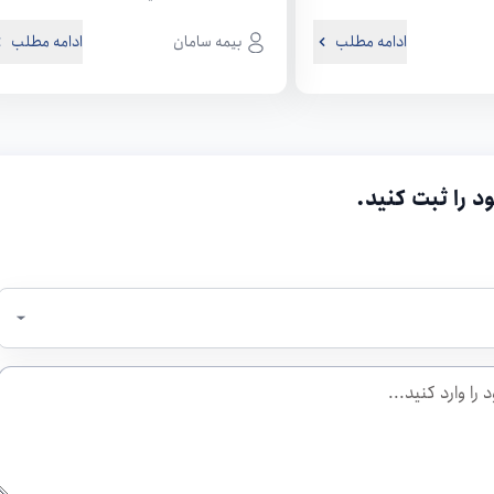
داخلی سندیکای بیمه گران...
درسي‌امين همايش ملي و يازدهمين...
ادامه مطلب
بیمه سامان
ادامه مطلب
د را ثبت کنید.