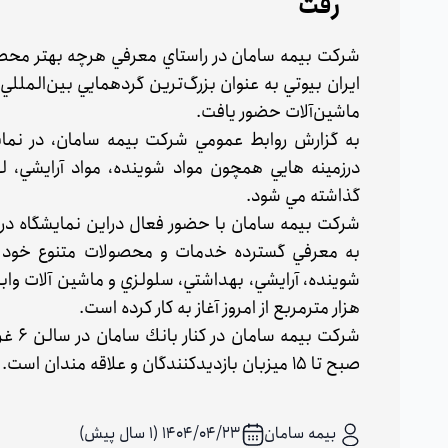
رفت
شركت بيمه سامان در راستاي معرفي هرچه بهتر محصول
ايران بيوتي به عنوان بزرگ‌ترين گردهمايي بين‌الملل
ماشين‌آلات حضور يافت.
به گزارش روابط عمومي شركت بيمه سامان، در نماي
درزمينه هايي همچون مواد شوينده، مواد آرايشي، ل
گذاشته مي شود.
شركت بيمه سامان با حضور فعال دراين نمايشگاه درتلا
به معرفي گسترده خدمات و محصولات متنوع خود بپر
هزار مترمربع از امروز آغاز به كار كرده است.
صبح تا ۱۵ ميزبان بازديدكنندگان و علاقه مندان است.
بیمه سامان
۱۴۰۴/۰۴/۲۳ (1 سال پیش)