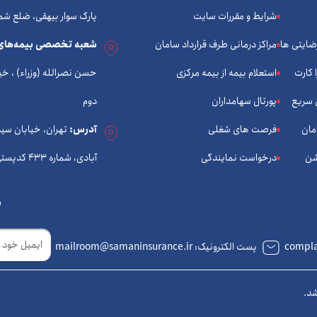
شرایط و مقررات سایت
پارک سوار بیهقی، ضلع شم
رضایتی ها
مراکز درمانی طرف قرارداد سامان
شعبه تخصصی بیمه‌های
 کارت
استعلام بیمه از بیمه مرکزی
 سریع
پورتال سهامداران
دوم
مان
فرصت های شغلی
آدرس:
تهران، خیابان سی
شن
درخواست نمایندگی
آبادی، شماره 433 کدپستی: 1434933574
ب
ایمیل
پست الکترونیک: mailroom@samaninsurance.ir
شد.