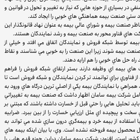
 در بسياري از حوزه هايي كه نياز به تغيير و تحول در قوانين و
بالاد ستي صنعت بيمه هماهنگي هاي خوبي را ايجاد كند.
ناظر صنعت بيمه و شوراي عالي بيمه به عنوان نهاد قانونگذار اين
ركت هاي فناور محور به صنعت بيمه و رشد نمايندگان هستند.
يمه توسط شبكه فروش و نمايندگان اتفاق مي افتد و خيلي از
ر صنعت بيمه شوند زيرا اين صنعت را به خوبي مي شناسند و نقاط
راه حل هاي خوبي را هم ارايه دهند.
 هاي بيمه اي وظيفه دارند بستر ارتقاي شبكه فروش را فراهم
از فناوري براي توانمند تر كردن نمايندگان و شبكه فروش است تا
، همراهي با نمايندگان بيمه يكي از اصلي ترين درگاه هاي ورود به
مل شركت بيمه سامان اظهار داشت كه صنعت بيمه به تغييراتي
ه بايد تحليل هايي را حتي قبل از خسارت داشته باشند كه مبتني بر
ي سخت و پيچيده اي مثل ارزيابي خسارت را از بين ببرد. ضرابيه
استفاده از بيمه خرد و بيمه‌گري درون‌ سازي‌ شده مي تواند به
انال محصول بيمه فروخته نشده است. وي، با بيان اينكه بيمه هاي
كشور است، افزود: شركت بيمه سامان دراين حوزه قدم هايي را