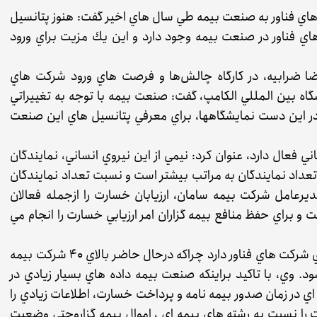
هاي فناور به صنعت بيمه طي سال هاي اخير گفت: هنوز پتانسيل
اي فناور در صنعت بيمه وجود دارد و اين يك مزيت براي ورود
ا ضرابيه، در كارگاه چالش‌ها و فرصت هاي ورود شركت هاي
ه بين المللي الكامپ، گفت: صنعت بيمه با توجه به تغييراتي
در اين دست نمايشگاهها، براي معرفي پتانسيل هاي اين صنعت
 200 هزار نفر نيروي انساني فعال دارد، عنوان كرد: نيمي از اين نيروي انساني، نمايندگان
تعداد نمايندگان به مراتب بيشتر است و نسبت تعداد نمايندگان
يرعامل شركت بيمه سامان، ارزيابان خسارت را ازجمله فعالان
براي حفظ منافع بيمه گزاران امر ارزيابي خسارت را انجام مي
به اعتقاد ضرابيه، صنعت بيمه فرصت هاي زيادي براي شركت هاي فناور دارد چراكه درحال حاضر بالاي 40 شركت بيمه
د. وي، با تاكيد براينكه صنعت بيمه داده هاي بسيار زيادي در
 در زمان صدور بيمه نامه و پرداخت خسارت، اطلاعات زيادي را
ت را نسبت به رشته هاي بيمه اي ، اموال بيمه گزاروحتي وضعيت