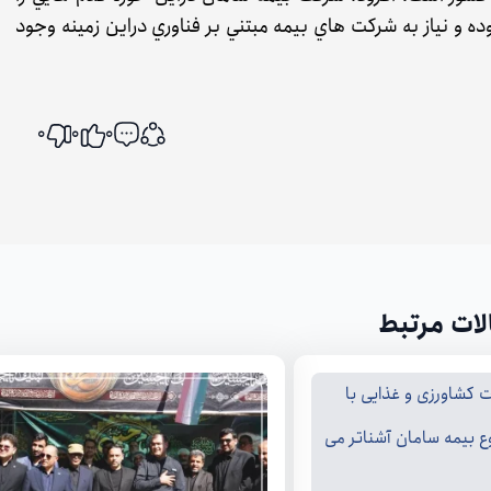
بوده و نياز به شركت هاي بيمه مبتني بر فناوري دراين زمينه وجود
0
0
0
اشتراک گذاری
لات مرتبط