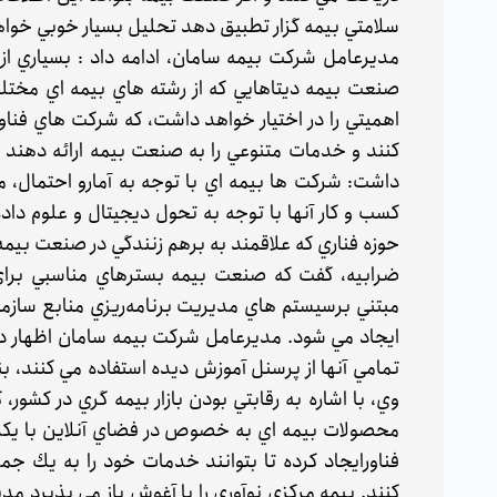
سلامتي بيمه گزار تطبيق دهد تحليل بسيار خوبي خوا
مديرعامل شركت بيمه سامان، ادامه داد : بسياري ا
صنعت بيمه ديتاهايي كه از رشته هاي بيمه اي مختلف
اهميتي را در اختيار خواهد داشت، كه شركت هاي فناور 
كنند و خدمات متنوعي را به صنعت بيمه ارائه دهند 
داشت: شركت ها بيمه اي با توجه به آمارو احتمال، م
كسب و كار آنها با توجه به تحول ديجيتال و علوم داد
حوزه فناري كه علاقمند به برهم زنندگي در صنعت بيمه
ضرابيه، گفت كه صنعت بيمه بسترهاي مناسبي براي
مبتني برسيستم هاي مديريت برنامه‌ريزي منابع سازمان
ايجاد مي شود. مديرعامل شركت بيمه سامان اظهار دا
تمامي آنها از پرسنل آموزش ديده استفاده مي كنند، ب
وي، با اشاره به رقابتي بودن بازار بيمه گري در كشو
محصولات بيمه اي به خصوص در فضاي آنلاين با يكديگ
فناورايجاد كرده تا بتوانند خدمات خود را به يك جمع
كنند. بيمه مركزي نوآوري را با آغوش باز مي پذيرد م