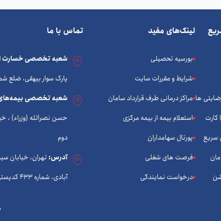
یع
لینک‌های مفید
تماس با ما
بورسیه تحصیلی
شعبه تخصصی خسارت ات
شرایط و مقررات سایت
پارک سوار بیهقی، ضلع شم
رضایتی ها
مراکز درمانی طرف قرارداد سامان
شعبه تخصصی بیمه‌های
 کارت
استعلام بیمه از بیمه مرکزی
 سریع
پورتال سهامداران
دوم
مان
فرصت های شغلی
آدرس:
تهران، خیابان سی
شن
درخواست نمایندگی
آبادی، شماره 433 کدپستی: 1434933574
ب