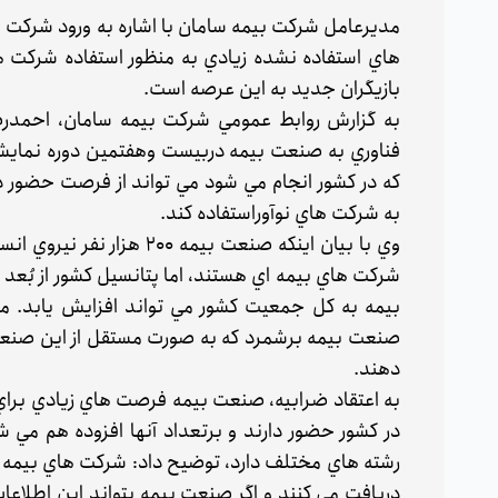
مديرعامل شركت بيمه سامان با اشاره به ورود شركت 
هاي استفاده نشده زيادي به منظور استفاده شركت ه
بازيگران جديد به اين عرصه است.
به گزارش روابط عمومي شركت بيمه سامان، احمدرض
فناوري به صنعت بيمه دربيست وهفتمين دوره نمايشگا
كه در كشور انجام مي شود مي تواند از فرصت حضور 
به شركت هاي نوآوراستفاده كند.
وي با بيان اينكه صنعت بيمه
شركت هاي بيمه اي هستند، اما پتانسيل كشور از بُعد 
بيمه به كل جمعيت كشور مي تواند افزايش يابد. مد
صنعت بيمه برشمرد كه به صورت مستقل از اين صنعت و 
دهند.
در كشور حضور دارند و برتعداد آنها افزوده هم مي شو
رشته هاي مختلف دارد، توضيح داد: شركت هاي بيمه اي
دريافت مي كنند و اگر صنعت بيمه بتواند اين اطلاعا