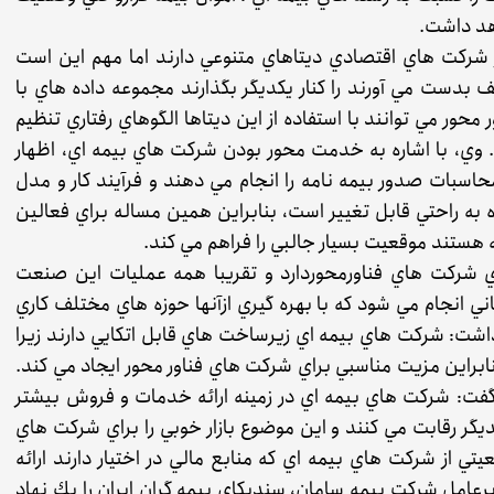
هد داشت.
ز شركت هاي اقتصادي ديتاهاي متنوعي دارند اما مهم اين است
 بدست مي آورند را كنار يكديگر بگذارند مجموعه داده هاي با
محور مي توانند با استفاده از اين ديتاها الگوهاي رفتاري تنظيم
. وي، با اشاره به خدمت محور بودن شركت هاي بيمه اي، اظهار
حاسبات صدور بيمه نامه را انجام مي دهند و فرآيند كار و مدل
ه به راحتي قابل تغيير است، بنابراين همين مساله براي فعالين
 هستند موقعيت بسيار جالبي را فراهم مي كند.
 شركت هاي فناورمحوردارد و تقريبا همه عمليات اين صنعت
ي انجام مي شود كه با بهره گيري ازآنها حوزه هاي مختلف كاري
شت: شركت هاي بيمه اي زيرساخت هاي قابل اتكايي دارند زيرا
نابراين مزيت مناسبي براي شركت هاي فناور محور ايجاد مي كند.
ر، گفت: شركت هاي بيمه اي در زمينه ارائه خدمات و فروش بيشتر
ر رقابت مي كنند و اين موضوع بازار خوبي را براي شركت هاي
يتي از شركت هاي بيمه اي كه منابع مالي در اختيار دارند ارائه
ديرعامل شركت بيمه سامان، سنديكاي بيمه گران ايران را يك نهاد