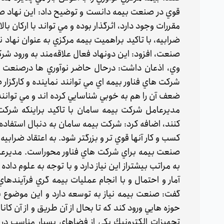
قوي در صنعت بيمه دانست و توضيح داد: اين نهاد صنفي
مقررات وجود دارد، اثرگذار بوده و مي تواند با اركان 
ضرابيه، با تاكيد براهميت بيمه مركزي به عنوان نهاد 
صنعت، افزود: اين دونهاد فعال علاقه‌مند به ورود ش
وي، اذعان داشت: درحال حاضر نوآوري ها درصنعت ب
شركت هاي فناور بيمه اي مي توانند نماينده و كارگزا
ضعف آن را هم به خوبي شناسايي كرده اند و مي توانند 
مديرعامل شركت بيمه سامان با تاكيد براينكه شركت
كنند، اضافه كرد: شركت بيمه سامان به دنبال استفاده 
كسب و كار آنها قوي تر و بزرگتر شود. به اعتقاد ضرابيه
صنعت بيمه براي شركت هاي فناور محوراست. مديرعا
به مراتب بيشتراز اين نياز دارد و با توجه به علوم داد
آمار و احتمال و با انجام عمليات بيمه گري فرآيندها
گفت: صنعت بيمه نياز به توسعه دارد و اين موضوع با 
حوزه هايي ورود كند كه تا بحال از آن طريق و از آن ك
تجهيزات الكترونيك يكي از فضاهاي بسيار مناسب در 