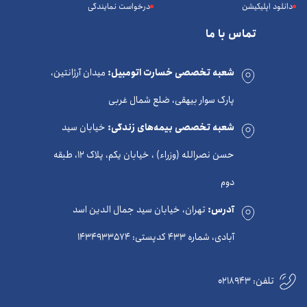
دانلود اپلیکیشن
درخواست نمایندگی
تماس با ما
شعبه تخصصی خسارت اتومبیل:
میدان آرژانتین،
پارک سوار بیهقی، ضلع شمال غربی
شعبه تخصصی بیمه‌های زندگی:
خیابان سید
حسن نصرالله (وزراء) ، خیابان یکم، پلاک 12، طبقه
دوم
آدرس:
تهران، خیابان سید جمال الدین اسد
آبادی، شماره 433 کدپستی: 1434933574
تلفن:
0218943