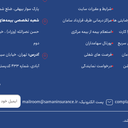
شرایط و مقررات سایت
پارک سوار بیهقی، ضلع شم
رضایتی ها
مراکز درمانی طرف قرارداد سامان
شعبه تخصصی بیمه‌های
 کارت
استعلام بیمه از بیمه مرکزی
 سریع
پورتال سهامداران
دوم
مان
فرصت های شغلی
آدرس:
تهران، خیابان سی
شن
درخواست نمایندگی
آبادی، شماره 433 کدپستی: 1434933574
ب
ایمیل
پست الکترونیک: mailroom@samaninsurance.ir
شد.