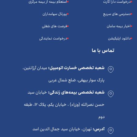
درخواست دارا کارت
استعلام بیمه از بیمه مرکزی
دسترسی های سریع
پورتال سهامداران
اخبار بیمه سامان
فرصت های شغلی
دانلود اپلیکیشن
درخواست نمایندگی
تماس با ما
شعبه تخصصی خسارت اتومبیل:
میدان آرژانتین،
پارک سوار بیهقی، ضلع شمال غربی
شعبه تخصصی بیمه‌های زندگی:
خیابان سید
حسن نصرالله (وزراء) ، خیابان یکم، پلاک 12، طبقه
دوم
آدرس:
تهران، خیابان سید جمال الدین اسد