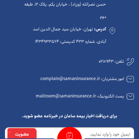
حسن نصرالله (وزراء) ، خیابان یکم، پلاک 12، طبقه
دوم
آدرس:
تهران، خیابان سید جمال الدین اسد
آبادی، شماره 433 کدپستی: 1434933574
تلفن:
0218943
امور مشتریان: complain@samaninsurance.ir
پست الکترونیک: mailroom@samaninsurance.ir
برای دریافت اخبار بیمه سامان در خبرنامه عضو شوید.
ایمیل
عضویت