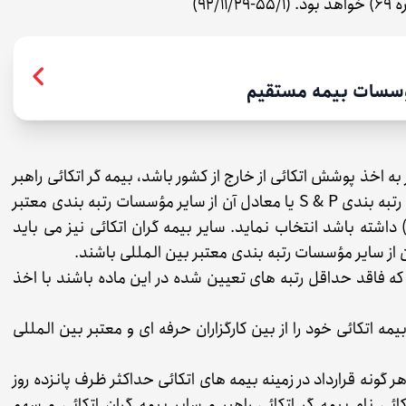
92)
ؤسسات بیمه مستقیم
 اخذ پوشش اتکائی از خارج از کشور باشد، بیمه گر اتکائی راهبر
را از بین بیمه گران اتکایی که حداقل رتبه A از مؤسسه رتبه بندی S & P یا معادل آن از سایر مؤسسات رتبه بندی معتبر
ین المللی (مانند MOODY'S, FITCH, A.M.BEST) داشته باشد انتخاب نماید. سایر بیمه گران اتکائی نیز می باید
 که فاقد حداقل رتبه های تعیین شده در این ماده باشند با اخذ
ه اتکائی خود را از بین کارگزاران حرفه ای و معتبر بین المللی
نه قرارداد در زمینه بیمه های اتکائی حداکثر ظرف پانزده روز
تکائی نام بیمه گر اتکائی راهبر و سایر بیمه گران اتکائی و سهم