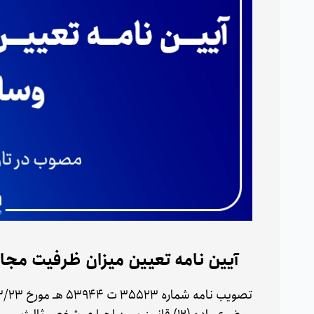
آیین نامه تعیین میزان ظرفیت مجاز
تصویب نامه شماره ۳۵۵۲۳ ت ۵۳۹۴۴ هـ مورخ ۹۷/۳/۲۳ هیأت وزیران