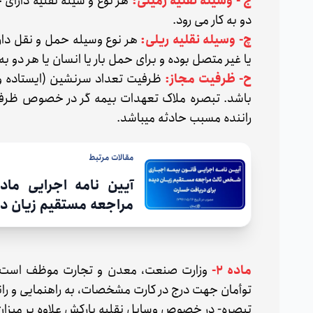
ج - وسیله نقلیه زمینی:
هر نوع و سیله نقلیه دارای چ
دو به کار می رود.
چ- وسیله نقلیه ریلی:
هر نوع وسیله حمل و نقل دارا
یا غیر متصل بوده و برای حمل بار یا انسان یا هر دو به
ح- ظرفیت مجاز:
ظرفیت تعداد سرنشین (ایستاده و 
باشد. تبصره ملاک تعهدات بیمه گر در خصوص ظرفیت
راننده مسبب حادثه میباشد.
مقالات مرتبط
مراجعه مستقیم زیان د
ماده ۲-
وزارت صنعت، معدن و تجارت موظف است ظرف
توأمان جهت درج در کارت مشخصات، به راهنمایی و رانن
تبصره- در خصوص وسایل نقلیه بارکش علاوه بر میزا