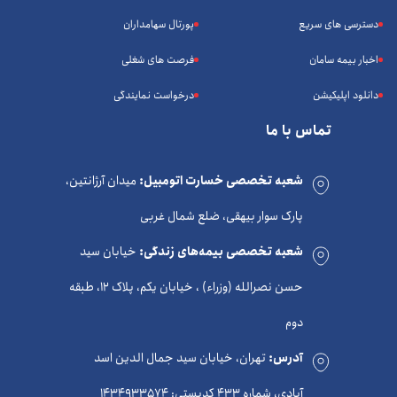
دسترسی های سریع
پورتال سهامداران
اخبار بیمه سامان
فرصت های شغلی
دانلود اپلیکیشن
درخواست نمایندگی
تماس با ما
شعبه تخصصی خسارت اتومبیل:
میدان آرژانتین،
پارک سوار بیهقی، ضلع شمال غربی
شعبه تخصصی بیمه‌های زندگی:
خیابان سید
حسن نصرالله (وزراء) ، خیابان یکم، پلاک 12، طبقه
دوم
آدرس:
تهران، خیابان سید جمال الدین اسد
آبادی، شماره 433 کدپستی: 1434933574