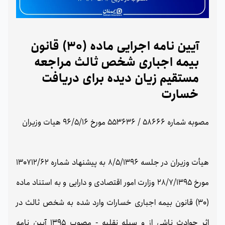
آیین نامه اجرایی ماده (30) قانون
بیمه اجباری شخص ثالث مراجعه
مستقیم زیان دیده برای دریافت
خسارت
مصوبه شماره 58666 / 553636 مورخ 96/5/16 هیات وزیران
هیأت وزیران در جلسه 8/5/1396 به پیشنهاد شماره 130712/62
مورخ 28/7/1395 وزارت امور اقتصادی و دارایی و به استناد ماده
(30) قانون بیمه اجباری خسارات وارد شده به شخص ثالث در
اثر حوادث ناشی از و سیله نقلیه - مصوب 1395 آیین نامه