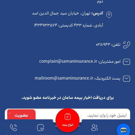
دوم
آدرس:
تهران، خیابان سید جمال الدین اسد
آبادی، شماره 433 کدپستی: 1434933574
تلفن:
0218943
امور مشتریان: complain@samaninsurance.ir
پست الکترونیک: mailroom@samaninsurance.ir
برای دریافت اخبار بیمه سامان در خبرنامه عضو شوید.
ایمیل
عضویت
انواع بیمه