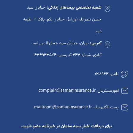
شعبه تخصصی بیمه‌های زندگی:
خیابان سید
حسن نصرالله (وزراء) ، خیابان یکم، پلاک 12، طبقه
دوم
آدرس:
تهران، خیابان سید جمال الدین اسد
آبادی، شماره 433 کدپستی: 1434933574
تلفن:
0218943
امور مشتریان: complain@samaninsurance.ir
پست الکترونیک: mailroom@samaninsurance.ir
برای دریافت اخبار بیمه سامان در خبرنامه عضو شوید.