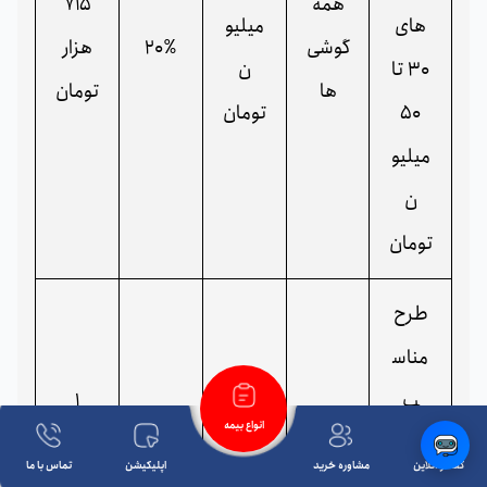
همه
715
های
میلیو
گوشی‌
20٪
هزار
30 تا
ن
ها
تومان
50
تومان
میلیو
ن
تومان
طرح
مناس
ب
1
انواع بیمه
گوشی‌
100
میلیو
همه
گفتگو آنلاین
مشاوره خرید
اپلیکیشن
تماس با ما