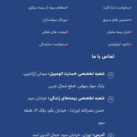
درخواست دارا کارت
استعلام بیمه از بیمه مرکزی
دسترسی های سریع
پورتال سهامداران
اخبار بیمه سامان
فرصت های شغلی
دانلود اپلیکیشن
درخواست نمایندگی
تماس با ما
شعبه تخصصی خسارت اتومبیل:
میدان آرژانتین،
پارک سوار بیهقی، ضلع شمال غربی
شعبه تخصصی بیمه‌های زندگی:
خیابان سید
حسن نصرالله (وزراء) ، خیابان یکم، پلاک 12، طبقه
دوم
آدرس:
تهران، خیابان سید جمال الدین اسد