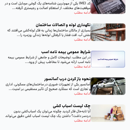
کد IMEI یکی از مهم‌ترین شناسه‌های یک گوشی موبایل است و در
موقعیت‌های مختلف، از استعلام اصالت و رجیستری گرفته...
ادامه مطلب
نگهداری لوله و اتصالات ساختمان
بسیاری از مالکان ساختمان‌ها زمانی به فکر لوله‌کشی می‌افتند که
نشتی آب، افت فشار یا گرفتگی لوله‌ها زندگی روزمره را...
ادامه مطلب
شرایط عمومی بیمه نامه اسب
در این مطلب، توضیحات کامل و جامعی از شرایط عمومی بیمه
نامه اسب ارائه می‌شود تا مخاطب پیش از ورود...
ادامه مطلب
نحوه باز کردن درب آسانسور
آسانسور یکی از تجهیزات ضروری در ساختمان‌های مسکونی، اداری
و تجاری است که عملکرد صحیح آن تأثیر مستقیمی بر امنیت...
ادامه مطلب
چک لیست اسباب‌ کشی
آیا تا‌به‌حال فکر کردید چگونه می‌توان یک اسباب‌کشی بدون
دردسر داشت؟ داشتن یک چک لیست اسباب‌ کشی دقیق می‌تواند
تمام...
ادامه مطلب