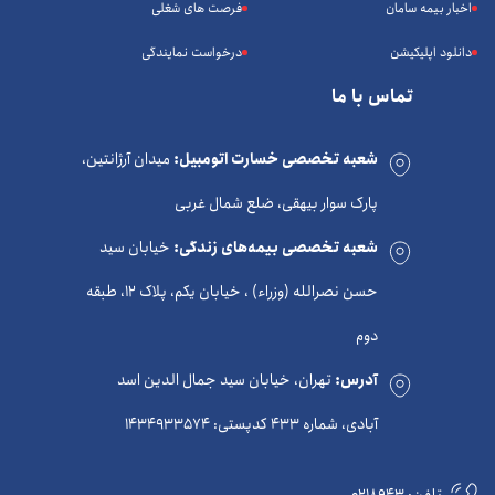
اخبار بیمه سامان
فرصت های شغلی
دانلود اپلیکیشن
درخواست نمایندگی
تماس با ما
شعبه تخصصی خسارت اتومبیل:
میدان آرژانتین،
پارک سوار بیهقی، ضلع شمال غربی
شعبه تخصصی بیمه‌های زندگی:
خیابان سید
حسن نصرالله (وزراء) ، خیابان یکم، پلاک 12، طبقه
دوم
آدرس:
تهران، خیابان سید جمال الدین اسد
آبادی، شماره 433 کدپستی: 1434933574
تلفن:
0218943