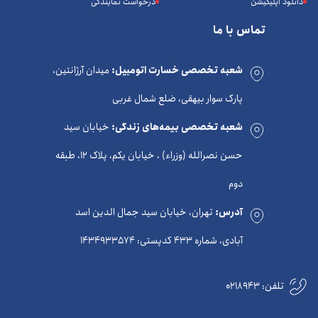
دانلود اپلیکیشن
درخواست نمایندگی
تماس با ما
شعبه تخصصی خسارت اتومبیل:
میدان آرژانتین،
پارک سوار بیهقی، ضلع شمال غربی
شعبه تخصصی بیمه‌های زندگی:
خیابان سید
حسن نصرالله (وزراء) ، خیابان یکم، پلاک 12، طبقه
دوم
آدرس:
تهران، خیابان سید جمال الدین اسد
آبادی، شماره 433 کدپستی: 1434933574
تلفن:
0218943