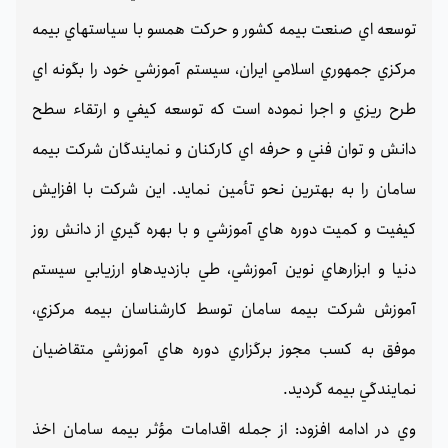
توسعه اي صنعت بيمه كشور و حركت همسو با سياستهاي بيمه
مركزي جمهوري اسلامي ايران، سيستم آموزشي خود را بگونه اي
طرح ريزي و اجرا نموده است كه توسعه كيفي و ارتقاء سطح
دانش و توان فني و حرفه اي كاركنان و نمايندگان شركت بيمه
سامان را به بهترين نحو تأمين نمايد. اين شركت با افزايش
كيفيت و كميت دوره هاي آموزشي و با بهره گيري از دانش روز
دنيا و ابزارهاي نوين آموزشي، طي بازديدهاو ارزيابي سيستم
آموزش شركت بيمه سامان توسط كارشناسان بيمه مركزي،
موفق به كسب مجوز برگزاري دوره هاي آموزشي متقاضيان
نمايندگي بيمه گرديد.
وي در ادامه افزود: از جمله اقدامات مؤثر بيمه سامان اخذ