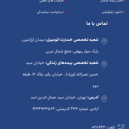
اخبار بیمه سامان
فرصت های شغلی
دانلود اپلیکیشن
درخواست نمایندگی
تماس با ما
شعبه تخصصی خسارت اتومبیل:
میدان آرژانتین،
پارک سوار بیهقی، ضلع شمال غربی
شعبه تخصصی بیمه‌های زندگی:
خیابان سید
حسن نصرالله (وزراء) ، خیابان یکم، پلاک 12، طبقه
دوم
آدرس:
تهران، خیابان سید جمال الدین اسد
آبادی، شماره 433 کدپستی: 1434933574
تلفن:
0218943