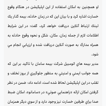
او همچنين به امكان استفاده از اين اپليكيشن در هنگام وقوع
خسارت اشاره كرد و با بيان اين كه در زمان حادثه، بيمه گذار يك
لينك ارتباط آنلاين دريافت خواهد كرد،‌ گفت: در اين شرايط
اطلاعات لازم از جمله زمان،‌ مكان،‌ شكل و نحوه وقوع حادثه به
همراه مدارك به صورت آنلاين دريافت شده و ارزيابي انجام مي
شود.
مدير بيمه هاي اتومبيل شركت بيمه سامان با تاكيد بر اين كه
همه جوانب ايمني و امنيتي به منظور جلوگيري از بروز تخلف و
تقلب در اين اپليكيشن لحاظ شده است،‌ ادامه داد: ضمن در نظر
گرفتن امكان ارائه «راهنمايي صوتي» در «سامانو»، امكان ضبط
صدا براي طرفين خسارت نيز وجود دارد و از سوي ديگر همزمان