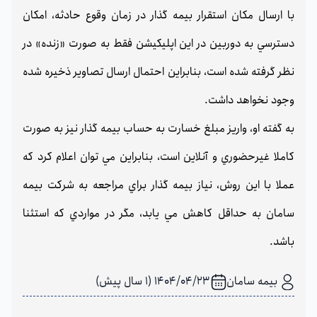
با ارسال مكان استقرار بيمه گذار در زمان وقوع حادثه،‌ امكان
دسترسي به دوربين در اين اپليكيشن فقط به صورت «زنده» در
نظر گرفته شده است،‌ بنابراين احتمال ارسال تصاوير ذخيره شده
وجود نخواهد داشت.
به گفته او، واريز مبلغ خسارت به حساب بيمه گذار نيز به صورت
كاملا غيرحضوري و آنلاين است،‌ بنابراين مي توان اعلام كرد كه
عملا با اين روش، نياز بيمه گذار براي مراجعه به شركت بيمه
سامان به حداقل كاهش مي يابد،‌ مگر در مواردي كه استثنا
باشد.
بیمه سامان
1404/04/23 (1 سال پیش)