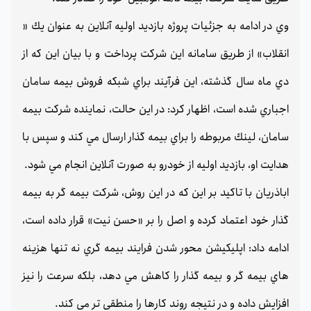
وي در ادامه به جزئيات پروژه بازديد اوليه آنلاين به عنوان يك «
انقلاب» از طريق سامانه اين شركت پرداخت و با بيان اين كه از
دي ماه سال گذشته، اين فرآيند براي شبكه فروش بيمه سامان
اجباري شده است،‌ اظهار كرد: در اين حالت، نماينده شركت بيمه
سامان،‌ لينك مربوطه را براي بيمه گذار ارسال مي كند و سپس با
هدايت او،‌ بازديد اوليه از خودرو به صورت آنلاين انجام مي شود.
اباذريان با تاكيد بر اين كه در اين روش، شركت بيمه گر به بيمه
گذار خود اعتماد كرده و اصل را بر «حسن نيت» قرار داده است،‌
ادامه داد: اپليكيشن محور شدن فرايند بيمه گري نه تنها هزينه
هاي بيمه گر و بيمه گذار را كاهش مي دهد، بلكه سرعت را نيز
افزايش داده و در نتيجه روند كارها را منطقي تر مي كند.