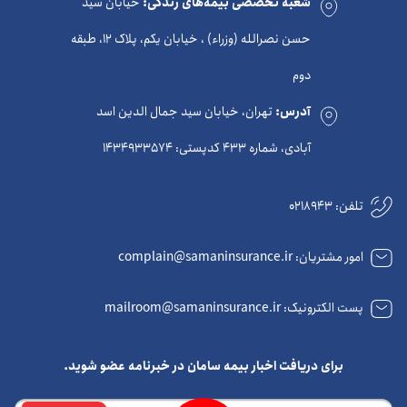
شعبه تخصصی بیمه‌های زندگی:
خیابان سید
حسن نصرالله (وزراء) ، خیابان یکم، پلاک 12، طبقه
دوم
آدرس:
تهران، خیابان سید جمال الدین اسد
آبادی، شماره 433 کدپستی: 1434933574
تلفن:
0218943
امور مشتریان: complain@samaninsurance.ir
پست الکترونیک: mailroom@samaninsurance.ir
برای دریافت اخبار بیمه سامان در خبرنامه عضو شوید.