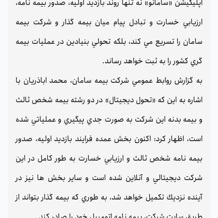
اپليكيشن «سامانو» نه تنها روند بازديد اوليه، صدور بيمه نامه،‌
ارزيابي خسارت و تبادل پيام ميان بيمه گذار و شركت بيمه
سامان را تسريع مي كند،‌ بلكه تحولي بنيادين در عمليات بيمه
گري كشور را به ثبت خواهد رساند.
به گزارش روابط عمومي شركت بيمه سامان، محمد اباذريان با
اشاره به اين كه «تحول ديجيتال» در دو رشته بيمه شخص ثالث
و بيمه بدنه اين شركت به صورت جدي پيگيري و عملياتي شده
است، ‌اظهار كرد: اكنون بخش عمده فرايند بازديد اوليه،‌ صدور
بيمه نامه شخص ثالث و ارزيابي خسارت به طور كامل در اين
شركت ديجيتالي و آنلاين شده است و ساير بخش ها نيز در
آينده نزديك تكميل خواهد شد، ‌به طوري كه بيمه گذار بتواند از
طريق سايت شركت، بيمه نامه اتومبيل خود را صادر كند.