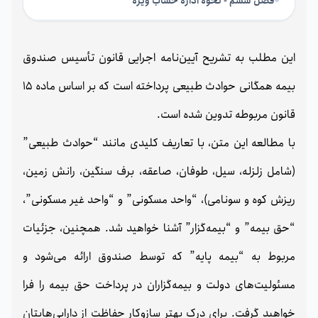
فصل ششم - نحوه اداره حساب ویژه
این مطلب به تشریح آیین‌نامه اجرایی قانون تأسیس صندوق
بیمه همگانی حوادث طبیعی پرداخته است که بر اساس ماده 15
قانون مربوطه تدوین شده است.
با مطالعه این متن، با تعاریف کلیدی مانند “حوادث طبیعی”
(شامل زلزله، سیل، طوفان، صاعقه، برف سنگین، رانش زمین،
ریزش کوه و سونامی)، “واحد مسکونی” و “واحد غیر مسکونی”،
“حق بیمه” و “بیمه‌گزار” آشنا خواهید شد. همچنین، جزئیات
مربوط به “بیمه پایه” که توسط صندوق ارائه می‌شود و
مسئولیت‌های دولت و بیمه‌گزاران در پرداخت حق بیمه را فرا
خواهید گرفت. برای درک بهتر سازوکار حفاظت از دارایی‌هایتان