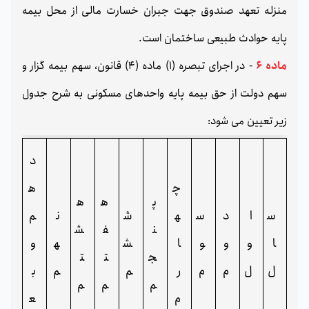
منزله تعهد صندوق جهت جبران خسارت مالی از محل بیمه
پایه حوادث طبیعی ساختمان است.
ماده 6
- در اجرای تبصره (1) ماده (4) قانون، سهم بیمه گزار و
سهم دولت از حق بیمه پایه واحدهای مسکونی به شرح جدول
زیر تعیین می شود:
د
چ
ه
پ
ه
ه
س
ا
د
س
ه
ش
ن
م
ن
ف
ش
ا
و
و
و
ا
ش
ه
و
ج
ت
ت
ل
ل
م
م
ر
م
م
ب
م
م
م
م
ع