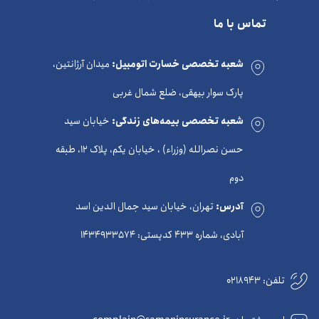
تماس با ما
شعبه تخصصی خسارت اتومبیل:
میدان آرژانتین،
پارک سوار بیهقی، ضلع شمال غربی
شعبه تخصصی بیمه‌های زندگی:
خیابان سید
حسن نصرالله (وزراء) ، خیابان یکم، پلاک 12، طبقه
دوم
آدرس:
تهران، خیابان سید جمال الدین اسد
آبادی، شماره 433 کدپستی: 1434933574
تلفن:
0218943