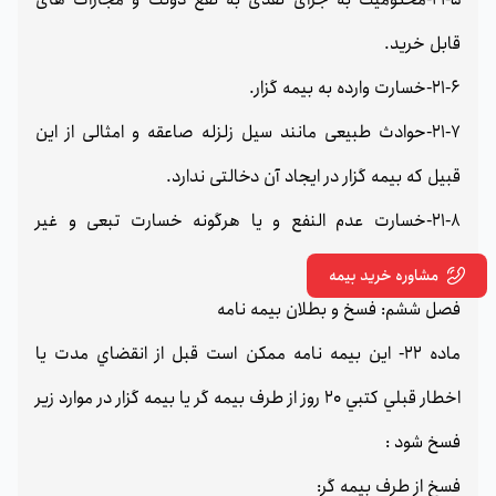
قابل خرید.
21-6-خسارت وارده به بیمه گزار.
21-7-حوادث طبیعی مانند سیل زلزله صاعقه و امثالی از این
قبیل که بیمه گزار در ایجاد آن دخالتی ندارد.
21-8-خسارت عدم النفع و یا هرگونه خسارت تبعی و غیر
مستقیم.
مشاوره خرید بیمه
فصل ششم: فسخ و بطلان بیمه نامه
ماده 22- اين بيمه نامه ممكن است قبل از انقضاي مدت يا
اخطار قبلي كتبي 20 روز از طرف بيمه گر يا بيمه گزار در موارد زير
فسخ شود :
فسخ از طرف بيمه گر: