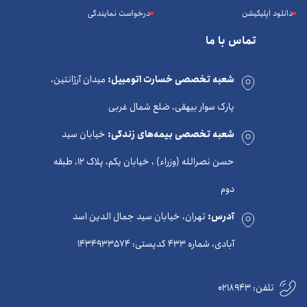
دانلود اپلیکیشن
درخواست نمایندگی
تماس با ما
شعبه تخصصی خسارت اتومبیل:
میدان آرژانتین،
پارک سوار بیهقی، ضلع شمال غربی
شعبه تخصصی بیمه‌های زندگی:
خیابان سید
حسن نصرالله (وزراء) ، خیابان یکم، پلاک 12، طبقه
دوم
آدرس:
تهران، خیابان سید جمال الدین اسد
آبادی، شماره 433 کدپستی: 1434933574
تلفن:
0218943