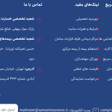
یع
لینک‌های مفید
تماس با ما
بورسیه تحصیلی
شعبه تخصصی خسارت ات
شرایط و مقررات سایت
پارک سوار بیهقی، ضلع شم
رضایتی ها
مراکز درمانی طرف قرارداد سامان
شعبه تخصصی بیمه‌های
 کارت
استعلام بیمه از بیمه مرکزی
 سریع
پورتال سهامداران
دوم
مان
فرصت های شغلی
آدرس:
تهران، خیابان سی
شن
درخواست نمایندگی
آبادی، شماره 433 کدپستی: 1434933574
ب
ایمیل
پست الکترونیک: mailroom@samaninsurance.ir