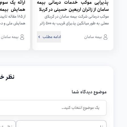
پذیرایی موکب خدمات درمانی بیمه
ارائه یک سوم
سامان از زائران اربعین حسینی در کربلا
همایش بیمه 
سامان
موکب درمانی شرکت بیمه سامان در کربلای
از 185 مقاله 
معلی به طور میانگین پذیرای قریب به 500 زائر
همایش ملی و ده
اربعین حسینی در هر...
بیمه و توسعه، 55...
بیمه سامان
ادامه مطلب
بیمه سامان
نظر خو
موضوع دیدگاه شما